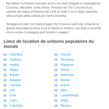
Ma visitare la Polonia vuol dire anche non farsi sfuggire la meravigliosa
Cracovia, città delle cento chiese. Fondata nel 700, Cracovia fu la
capitale del regno di Polonia dal 1320 al 1596 e ora è stata nominata
città europea della cultura per l'anno Duemila.
Noleggia un auto con Autonoleggio Vip Polonia e parti alla scoperta di
questa meravigliosa terra, ricca di fascino e mistero, con tutta la serenitá
che la nostra Compagnia puó fornirti in viaggio!
Lieux de location de voitures populaires du
monde
Argentina
Francia
Australia
Germania
Austria
Giappone
Belgio
Grecia
Brasile
Indonesia
Bulgaria
Irlanda
Canada
Israele
Cile
Italia
Cina
Lussemburgo
Cipro
Malta
Colombia
Messico