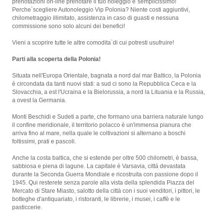
prenotazioni on-line prenotare il tuo noleggio e`semplicissimo!
Perche`scegliere Autonoleggio Vip Polonia? Niente costi aggiuntivi,
chilometraggio illimitato, assistenza in caso di guasti e nessuna
commissione sono solo alcuni dei benefici!
Vieni a scoprire tutte le altre comodita`di cui potresti usufruire!
Parti alla scoperta della Polonia!
Situata nell'Europa Orientale, bagnata a nord dal mar Baltico, la Polonia
è circondata da tanti nuovi stati: a sud ci sono la Repubblica Ceca e la
Slovacchia, a est l'Ucraina e la Bielorussia, a nord la Lituania e la Russia,
a ovest la Germania.
Monti Beschidi e Sudeti a parte, che formano una barriera naturale lungo
il confine meridionale, il territorio polacco è un'immensa pianura che
arriva fino al mare, nella quale le coltivazioni si alternano a boschi
foltissimi, prati e pascoli.
Anche la costa baltica, che si estende per oltre 500 chilometri, è bassa,
sabbiosa e piena di lagune. La capitale è Varsavia, cittá devastata
durante la Seconda Guerra Mondiale e ricostruita con passione dopo il
1945. Qui resterete senza parole alla vista della splendida Piazza del
Mercato di Stare Miasto, salotto della città con i suoi venditori, i pittori, le
botteghe d'antiquariato, i ristoranti, le librerie, i musei, i caffè e le
pasticcerie.