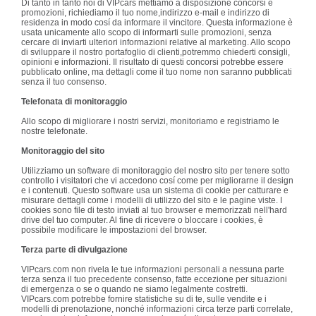
Di tanto in tanto noi di VIPcars mettiamo a disposizione concorsi e
promozioni, richiediamo il tuo nome,indirizzo e-mail e indirizzo di
residenza in modo cosí da informare il vincitore. Questa informazione è
usata unicamente allo scopo di informarti sulle promozioni, senza
cercare di inviarti ulteriori informazioni relative al marketing. Allo scopo
di sviluppare il nostro portafoglio di clienti,potremmo chiederti consigli,
opinioni e informazioni. Il risultato di questi concorsi potrebbe essere
pubblicato online, ma dettagli come il tuo nome non saranno pubblicati
senza il tuo consenso.
Telefonata di monitoraggio
Allo scopo di migliorare i nostri servizi, monitoriamo e registriamo le
nostre telefonate.
Monitoraggio del sito
Utilizziamo un software di monitoraggio del nostro sito per tenere sotto
controllo i visitatori che vi accedono cosí come per migliorarne il design
e i contenuti. Questo software usa un sistema di cookie per catturare e
misurare dettagli come i modelli di utilizzo del sito e le pagine viste. I
cookies sono file di testo inviati al tuo browser e memorizzati nell'hard
drive del tuo computer. Al fine di ricevere o bloccare i cookies, è
possibile modificare le impostazioni del browser.
Terza parte di divulgazione
VIPcars.com non rivela le tue informazioni personali a nessuna parte
terza senza il tuo precedente consenso, fatte eccezione per situazioni
di emergenza o se o quando ne siamo legalmente costretti.
VIPcars.com potrebbe fornire statistiche su di te, sulle vendite e i
modelli di prenotazione, nonché informazioni circa terze parti correlate,