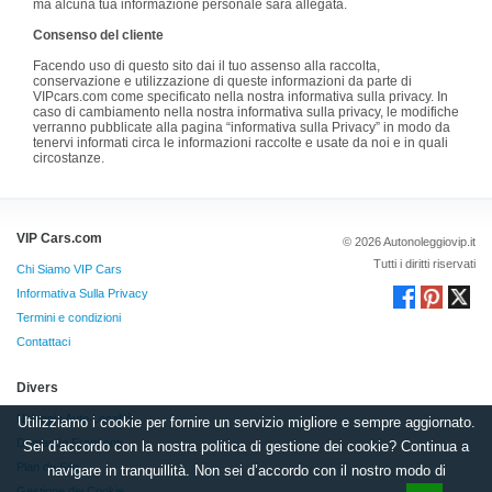
ma alcuna tua informazione personale sará allegata.
Consenso del cliente
Facendo uso di questo sito dai il tuo assenso alla raccolta,
conservazione e utilizzazione di queste informazioni da parte di
VIPcars.com come specificato nella nostra informativa sulla privacy. In
caso di cambiamento nella nostra informativa sulla privacy, le modifiche
verranno pubblicate alla pagina “informativa sulla Privacy” in modo da
tenervi informati circa le informazioni raccolte e usate da noi e in quali
circostanze.
VIP Cars.com
© 2026 Autonoleggiovip.it
Tutti i diritti riservati
Chi Siamo VIP Cars
Informativa Sulla Privacy
Termini e condizioni
Contattaci
Divers
Noleggio Auto Località
Utilizziamo i cookie per fornire un servizio migliore e sempre aggiornato.
Domande Frequenti
Sei d’accordo con la nostra politica di gestione dei cookie? Continua a
Plan du Site
navigare in tranquillità. Non sei d’accordo con il nostro modo di
Gestione dei Cookie