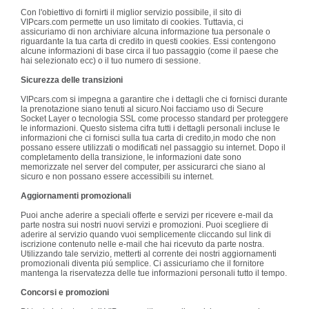
Con l'obiettivo di fornirti il miglior servizio possibile, il sito di
VIPcars.com permette un uso limitato di cookies. Tuttavia, ci
assicuriamo di non archiviare alcuna informazione tua personale o
riguardante la tua carta di credito in questi cookies. Essi contengono
alcune informazioni di base circa il tuo passaggio (come il paese che
hai selezionato ecc) o il tuo numero di sessione.
Sicurezza delle transizioni
VIPcars.com si impegna a garantire che i dettagli che ci fornisci durante
la prenotazione siano tenuti al sicuro.Noi facciamo uso di Secure
Socket Layer o tecnologia SSL come processo standard per proteggere
le informazioni. Questo sistema cifra tutti i dettagli personali incluse le
informazioni che ci fornisci sulla tua carta di credito,in modo che non
possano essere utilizzati o modificati nel passaggio su internet. Dopo il
completamento della transizione, le informazioni date sono
memorizzate nel server del computer, per assicurarci che siano al
sicuro e non possano essere accessibili su internet.
Aggiornamenti promozionali
Puoi anche aderire a speciali offerte e servizi per ricevere e-mail da
parte nostra sui nostri nuovi servizi e promozioni. Puoi scegliere di
aderire al servizio quando vuoi semplicemente cliccando sul link di
iscrizione contenuto nelle e-mail che hai ricevuto da parte nostra.
Utilizzando tale servizio, metterti al corrente dei nostri aggiornamenti
promozionali diventa piú semplice. Ci assicuriamo che il fornitore
mantenga la riservatezza delle tue informazioni personali tutto il tempo.
Concorsi e promozioni