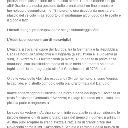
protezione in caso di furto ne sono solo alcuni. Corri a scoprire tutti gli
altri! Grazie alla nostra gestione delle prenotazioni on-line prenotare il
tuo noleggio ésemplicissimo! Ti invieremo una ricevuta da mostrare al
rilascio del veicolo in aereoporto o in qualunque altro luogo da te scelto e
il gioco é fatto!
Liberati da ogni preoccupazione e scegli Autonoleggio Vip!
L’Austria, un concentrato di meraviglie!
L'Austria si trova nel cuore dell'Europa, tra la Germania e la Repubblica
Ceca (a nord), la Slovacchia e l'Ungheria (a est), l'Italia e la Slovenia (a
sud), la Svizzera e il Liechtenstein (a ovest). E' un paese in prevalenza
montuoso, con un'altitudine media di mille metri e numerosi splendidi
laghi alpini: la montagna più alta è il Grosslockner, di 3798 metri.
Oltre le vette delle Alpi, che occupano i 3/4 del territorio, ci sono Vienna,
la capitale, e lo stretto corridoio della pianura formata dal Danubio.
Inoltre appartengono all'Austria una piccola parte del lago di Costanza (il
resto è diviso tra Germania e Svizzera) e il lago Neusiedl (di cui solo una
piccola parte è ungherese).
Le cose da vedere in Austria sono infinite soprattutto se si considerano le
piccole dimensioni di questo Stato; casa del genio di nuomerosi artisti, in
Austria puoi scoprire la sregolatezza e l'attualità di grandi pittori del
Novecento come Klimt, Kokoschka e Schiele e l’armonia della musica di