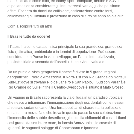
modelli di auto come mini, economy, sport, compatte, berline e SUV ti
aspettano senza considerare gli innumerevoli vantaggi che possiamo
offrirti. Esonero da danni da collisione, assicurazione contro terzi,
chilometraggio illimitato e protezione in caso di furto ne sono solo alcuni!
Corri a scoprire tutti gli altri!
Il Brasile tutto da godere!
Il Paese ha come caratteristica principale la sua grandezza: grandezza
fisica, climatica, ambientale e in termini di popolazione. Può essere
considerato un Paese in via di sviluppo, un Paese industrializzato,
postindustriale a seconda dell'aspetto che ne viene valutato.
Da un punto di vista geografico il paese è diviso in 5 grandi regioni
geografiche: il Nord o Amazzonia, Il Nord- Est con Rio Grande do Norte, il
Sud-Est dove si trovano Rio de Janeiro e San Paolo, il Sud con Paraná e
Rio Grande do Sul e infine il Centro-Ovest dove é situato il Mato Grosso.
Un viaggio in Brasile rappresenta la via di fuga in un paradiso tropicale
che riesce a infiammare l’immaginazione degli occidentali come nessun
altro stato sudamericano. Una terra poetica, di straordinaria bellezza e
dalla natura mozzafiato che trova in questo paese la sua celebrazione:
l’immensità delle sabbie desertiche, gli ottomila chilometri di coste, i fiumi
così grandi da sembrare mare, la foresta Amazzonica, le cascate di
Iguassù, le sognanti spiagge di Copacabana e Ipanema.