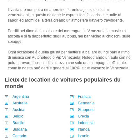
Il visitatore non potrà rimanere indifferente agli usi e costumi
venezuelani; in questa nazione le espressioni folkloristiche unite ai
sapori ed aromi della terra creano un'atmosfera davvero travolgente.
Perditi nel ritmo della salsa e del merengue. In Venezuela la musica si
ascolta e si fa dappertutto: sugli autobus, nei bar, vicino ai chioschi, sulle
spiagge.
Ogni occasione è quella giusta per mettersi a ballare quindi parti a ritmo
di musica con Autonoleggio Vip Venezuela! Noleggiando un auto con noi
potrai provare il senso di sicurezza che solo una compagnia efficiente
come la nostra puó darti e goderti al 100% le tue vacanze in Venezuela!
Lieux de location de voitures populaires du
monde
Argentina
Francia
Australia
Germania
Austria
Giappone
Belgio
Grecia
Brasile
Indonesia
Bulgaria
Irlanda
Canada
Israele