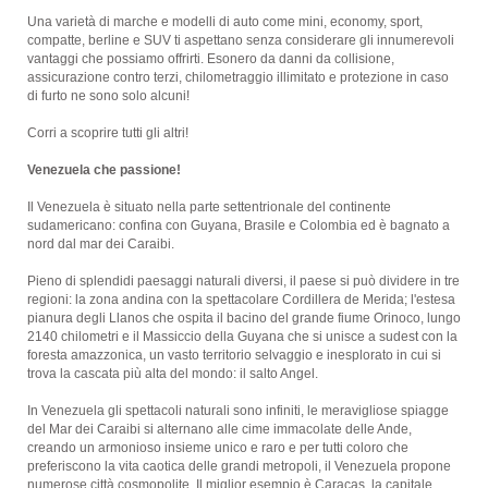
Una varietà di marche e modelli di auto come mini, economy, sport,
compatte, berline e SUV ti aspettano senza considerare gli innumerevoli
vantaggi che possiamo offrirti. Esonero da danni da collisione,
assicurazione contro terzi, chilometraggio illimitato e protezione in caso
di furto ne sono solo alcuni!
Corri a scoprire tutti gli altri!
Venezuela che passione!
Il Venezuela è situato nella parte settentrionale del continente
sudamericano: confina con Guyana, Brasile e Colombia ed è bagnato a
nord dal mar dei Caraibi.
Pieno di splendidi paesaggi naturali diversi, il paese si può dividere in tre
regioni: la zona andina con la spettacolare Cordillera de Merida; l'estesa
pianura degli Llanos che ospita il bacino del grande fiume Orinoco, lungo
2140 chilometri e il Massiccio della Guyana che si unisce a sudest con la
foresta amazzonica, un vasto territorio selvaggio e inesplorato in cui si
trova la cascata più alta del mondo: il salto Angel.
In Venezuela gli spettacoli naturali sono infiniti, le meravigliose spiagge
del Mar dei Caraibi si alternano alle cime immacolate delle Ande,
creando un armonioso insieme unico e raro e per tutti coloro che
preferiscono la vita caotica delle grandi metropoli, il Venezuela propone
numerose città cosmopolite. Il miglior esempio è Caracas, la capitale.