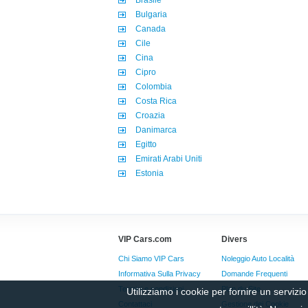
Brasile
Bulgaria
Canada
Cile
Cina
Cipro
Colombia
Costa Rica
Croazia
Danimarca
Egitto
Emirati Arabi Uniti
Estonia
VIP Cars.com
Divers
Chi Siamo VIP Cars
Noleggio Auto Località
Informativa Sulla Privacy
Domande Frequenti
Termini e condizioni
Plan du Site
Utilizziamo i cookie per fornire un serviz
Contattaci
Gestione dei Cookie