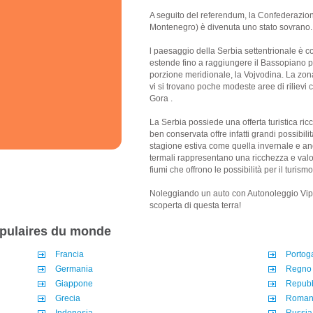
A seguito del referendum, la Confederazione
Montenegro) è divenuta uno stato sovrano.
l paesaggio della Serbia settentrionale è co
estende fino a raggiungere il Bassopiano 
porzione meridionale, la Vojvodina. La zona
vi si trovano poche modeste aree di rilievi
Gora .
La Serbia possiede una offerta turistica ricc
ben conservata offre infatti grandi possibilit
stagione estiva come quella invernale e an
termali rappresentano una ricchezza e val
fiumi che offrono le possibilità per il turism
Noleggiando un auto con Autonoleggio Vip Se
scoperta di questa terra!
opulaires du monde
Francia
Portog
Germania
Regno 
Giappone
Repubb
Grecia
Roman