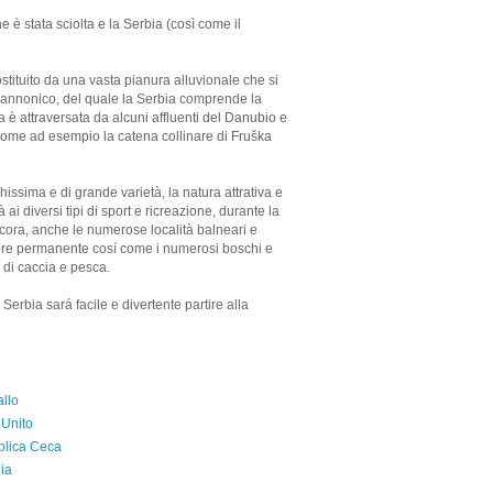
 è stata sciolta e la Serbia (così come il
stituito da una vasta pianura alluvionale che si
pannonico, del quale la Serbia comprende la
 è attraversata da alcuni affluenti del Danubio e
 come ad esempio la catena collinare di Fruška
hissima e di grande varietà, la natura attrativa e
à ai diversi tipi di sport e ricreazione, durante la
cora, anche le numerose località balneari e
ore permanente cosí come i numerosi boschi e
o di caccia e pesca.
rbia sará facile e divertente partire alla
allo
Unito
lica Ceca
ia