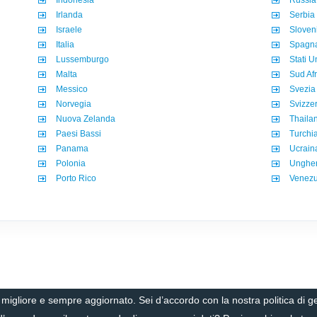
Indonesia
Russia
Irlanda
Serbia
Israele
Sloven
Italia
Spagn
Lussemburgo
Stati Un
Malta
Sud Afr
Messico
Svezia
Norvegia
Svizze
Nuova Zelanda
Thaila
Paesi Bassi
Turchi
Panama
Ucrain
Polonia
Ungher
Porto Rico
Venezu
io migliore e sempre aggiornato. Sei d’accordo con la nostra politica di 