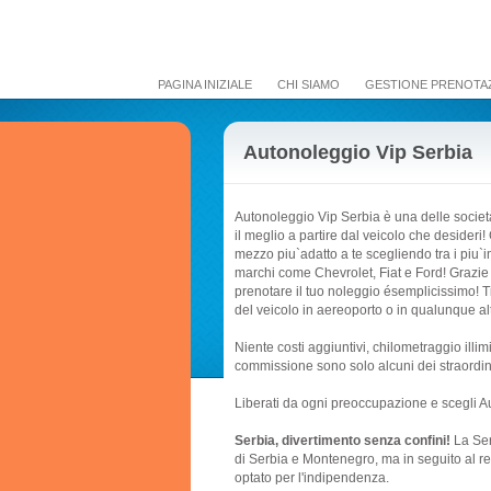
PAGINA INIZIALE
CHI SIAMO
GESTIONE PRENOTAZ
Autonoleggio Vip Serbia
Autonoleggio Vip Serbia è una delle società
il meglio a partire dal veicolo che desideri!
mezzo piu`adatto a te scegliendo tra i piu`imp
marchi come Chevrolet, Fiat e Ford! Grazie 
prenotare il tuo noleggio ésemplicissimo! T
del veicolo in aereoporto o in qualunque altr
Niente costi aggiuntivi, chilometraggio illi
commissione sono solo alcuni dei straordinar
Liberati da ogni preoccupazione e scegli A
Serbia, divertimento senza confini!
La Ser
di Serbia e Montenegro, ma in seguito al 
optato per l'indipendenza.