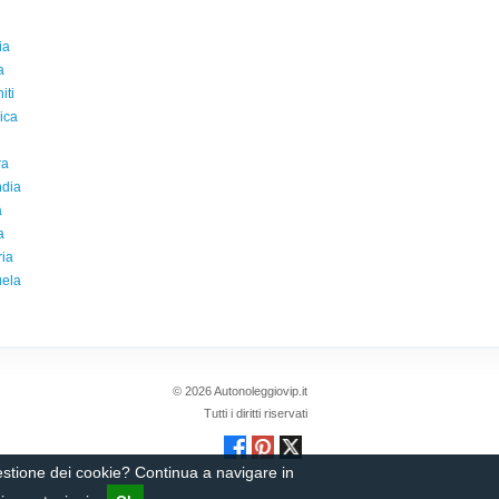
ia
a
iti
ica
ra
ndia
a
a
ia
ela
© 2026 Autonoleggiovip.it
Tutti i diritti riservati
gestione dei cookie? Continua a navigare in